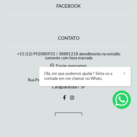
FACEBOOK
CONTATO
+55 (12) 992080933 / 38881218 atendimento no estúdio
somente com hora marcada
Enviar mensagem
danicamposfotografia@gmail.com
Olá, em que podemos ajudar? Sinta-se a
✕
vontade em me chamar no Whats.
Rua Pedro Álvares Cabral, 65, Estúdio - Poiares
Caraguatatuba / SP
Contato