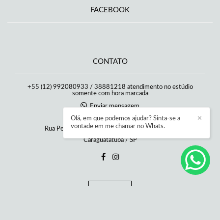
FACEBOOK
CONTATO
+55 (12) 992080933 / 38881218 atendimento no estúdio
somente com hora marcada
Enviar mensagem
danicamposfotografia@gmail.com
Olá, em que podemos ajudar? Sinta-se a
✕
vontade em me chamar no Whats.
Rua Pedro Álvares Cabral, 65, Estúdio - Poiares
Caraguatatuba / SP
Contato